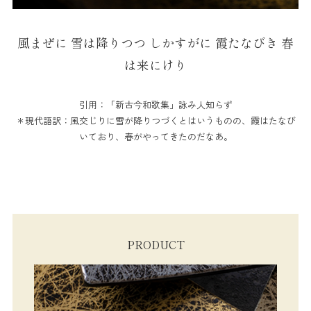
風まぜに 雪は降りつつ しかすがに 霞たなびき 春
は来にけり
引用：「新古今和歌集」詠み人知らず
＊現代語訳：風交じりに雪が降りつづくとはいうものの、霞はたなび
いており、春がやってきたのだなあ。
PRODUCT