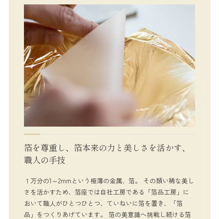
箔を尊重し、箔本来の力と美しさを活かす、
職人の手技
１万分の1～2mmという極薄の金属、箔。 その類い稀な美し
さを活かすため、箔座では自社工房である「箔品工房」に
おいて職人がひとつひとつ、ていねいに箔を置き、「箔
品」をつくりあげています。 箔の美意識へ挑戦し続ける箔