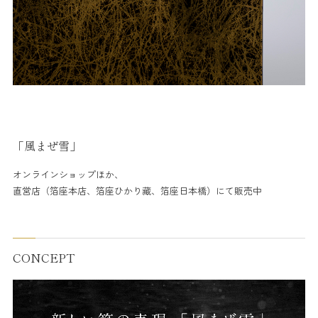
「風まぜ雪」
オンラインショップほか、
直営店（箔座本店、箔座ひかり藏、箔座日本橋）にて販売中
CONCEPT